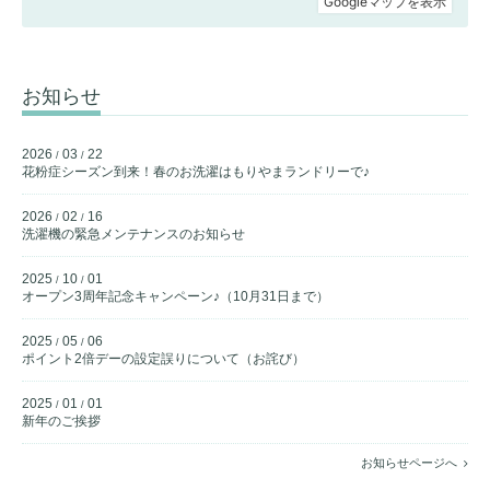
お知らせ
2026
03
22
/
/
花粉症シーズン到来！春のお洗濯はもりやまランドリーで♪
2026
02
16
/
/
洗濯機の緊急メンテナンスのお知らせ
2025
10
01
/
/
オープン3周年記念キャンペーン♪（10月31日まで）
2025
05
06
/
/
ポイント2倍デーの設定誤りについて（お詫び）
2025
01
01
/
/
新年のご挨拶
お知らせページへ