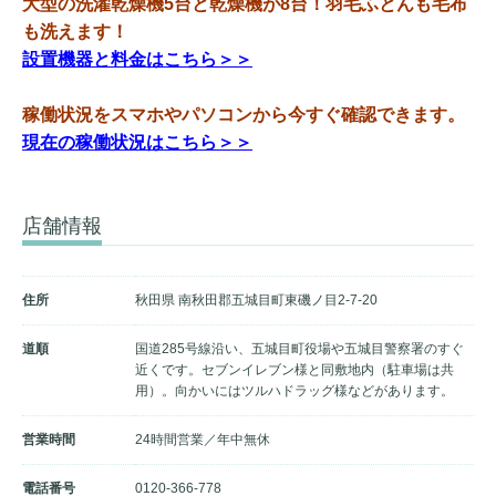
大型の洗濯乾燥機5台と乾燥機が8台！羽毛ふとんも毛布
も洗えます！
設置機器と料金はこちら＞＞
稼働状況をスマホやパソコンから今すぐ確認できます。
現在の稼働状況はこちら＞＞
店舗情報
住所
秋田県 南秋田郡五城目町東磯ノ目2-7-20
道順
国道285号線沿い、五城目町役場や五城目警察署のすぐ
近くです。セブンイレブン様と同敷地内（駐車場は共
用）。向かいにはツルハドラッグ様などがあります。
営業時間
24時間営業／年中無休
電話番号
0120-366-778