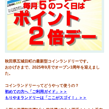
国道285号線沿い、五城目町役場の向かい。セブンイレブン様と同敷地内
です。
入口左側が全て乾燥機、正面の5台は洗濯乾燥機です。
洗濯乾燥機は毛布もふとんも丸洗いOK！
24時間・年中無休で皆さまのお越しをお待ちしております。
秋田県五城目町の最新型コインランドリーです。
おかげさまで、2025年9月でオープン3周年を迎えまし
た。
コインランドリーってどうやって使うの？
初めての方へ「ご利用ガイド」＞＞
もりやまランドリーは「ここがスゴイ！」＞＞