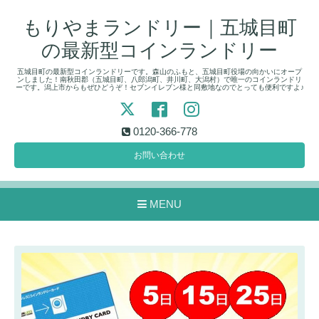
もりやまランドリー｜五城目町
の最新型コインランドリー
五城目町の最新型コインランドリーです。森山のふもと、五城目町役場の向かいにオープ
ンしました！南秋田郡（五城目町、八郎潟町、井川町、大潟村）で唯一のコインランドリ
ーです。潟上市からもぜひどうぞ！セブンイレブン様と同敷地なのでとっても便利ですよ♪
0120-366-778
お問い合わせ
MENU