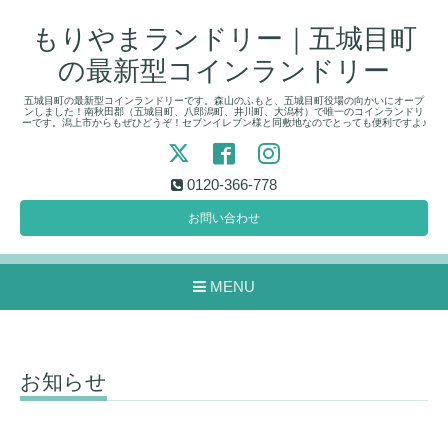
もりやまランドリー｜五城目町
の最新型コインランドリー
五城目町の最新型コインランドリーです。森山のふもと、五城目町役場の向かいにオープ
ンしました！南秋田郡（五城目町、八郎潟町、井川町、大潟村）で唯一のコインランドリ
ーです。潟上市からもぜひどうぞ！セブンイレブン様と同敷地なのでとっても便利ですよ♪
0120-366-778
お問い合わせ
MENU
お知らせ