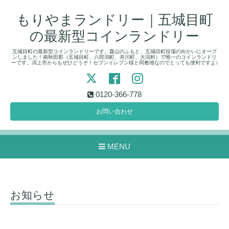
もりやまランドリー｜五城目町
の最新型コインランドリー
五城目町の最新型コインランドリーです。森山のふもと、五城目町役場の向かいにオープ
ンしました！南秋田郡（五城目町、八郎潟町、井川町、大潟村）で唯一のコインランドリ
ーです。潟上市からもぜひどうぞ！セブンイレブン様と同敷地なのでとっても便利ですよ♪
0120-366-778
お問い合わせ
MENU
お知らせ