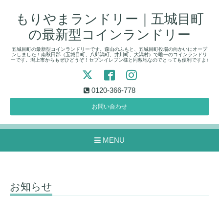
もりやまランドリー｜五城目町
の最新型コインランドリー
五城目町の最新型コインランドリーです。森山のふもと、五城目町役場の向かいにオープ
ンしました！南秋田郡（五城目町、八郎潟町、井川町、大潟村）で唯一のコインランドリ
ーです。潟上市からもぜひどうぞ！セブンイレブン様と同敷地なのでとっても便利ですよ♪
0120-366-778
お問い合わせ
MENU
お知らせ